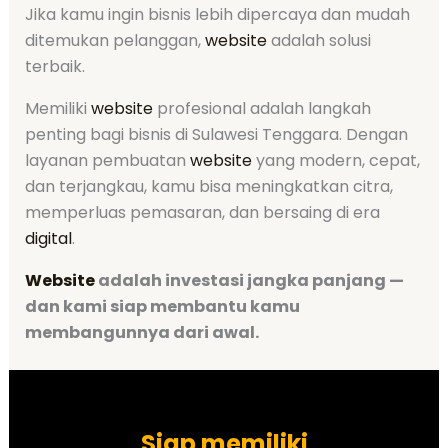
Jika kamu ingin bisnis lebih dipercaya dan mudah
ditemukan pelanggan,
website
adalah solusi
terbaik.
Memiliki
website
profesional adalah langkah
penting bagi bisnis di Sulawesi Tenggara. Dengan
layanan pembuatan
website
yang modern, cepat,
dan terjangkau, kamu bisa meningkatkan citra,
memperluas pemasaran, dan bersaing di era
digital
.
Website
adalah investasi jangka panjang —
dan kami siap membantu kamu
membangunnya dari awal.
Siap memiliki