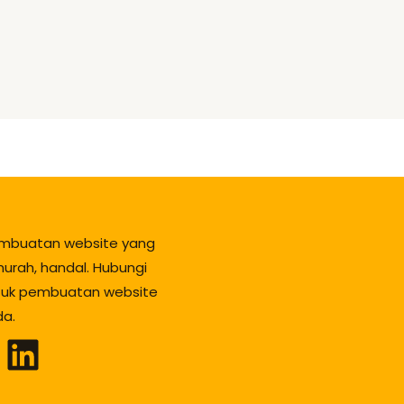
mbuatan website yang
urah, handal. Hubungi
tuk pembuatan website
da.