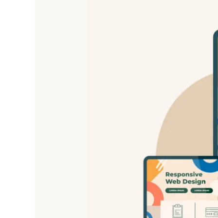
Website
di
Sumatra
Utara
—
Layanan
Profesional
untuk
Bisnis,
UMKM,
dan
Instansi