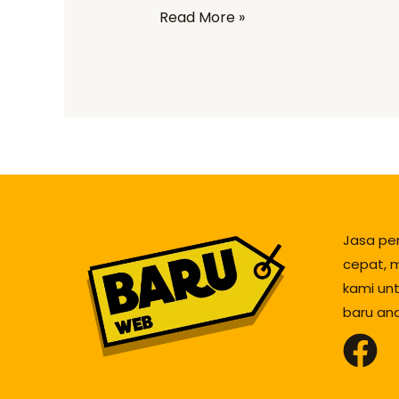
Read More »
Jasa pe
cepat, m
kami un
baru an