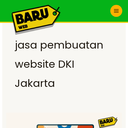
Skip
to
content
jasa pembuatan
website DKI
Jakarta
Jasa
Pembuatan