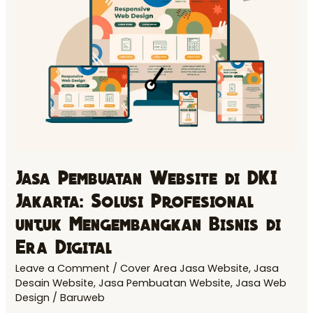
Website
di
DKI
Jakarta:
Solusi
Profesional
untuk
Mengembangkan
Bisnis
Jasa Pembuatan Website di DKI
di
Jakarta: Solusi Profesional
Era
Digital
untuk Mengembangkan Bisnis di
Era Digital
Leave a Comment
/
Cover Area Jasa Website
,
Jasa
Desain Website
,
Jasa Pembuatan Website
,
Jasa Web
Design
/
Baruweb