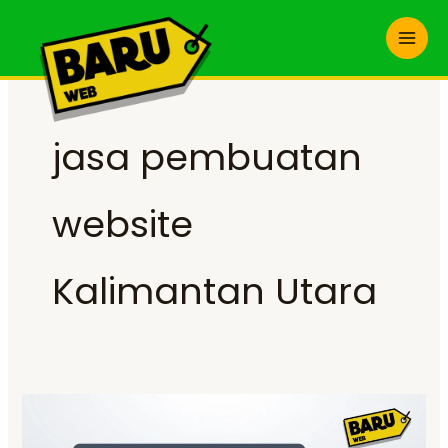
Skip
to
content
jasa pembuatan
website
Kalimantan Utara
Jasa
Pembuatan