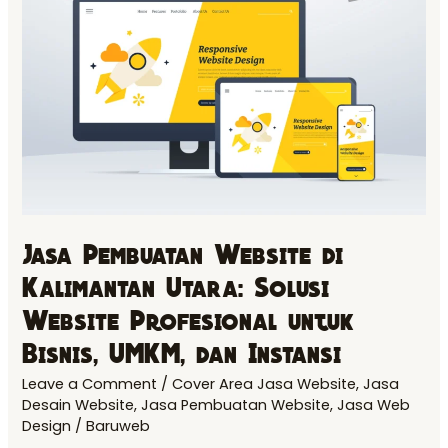
Website
di
Kalimantan
Utara:
Solusi
Website
Profesional
untuk
Bisnis,
Jasa Pembuatan Website di
UMKM,
Kalimantan Utara: Solusi
dan
Instansi
Website Profesional untuk
Bisnis, UMKM, dan Instansi
Leave a Comment
/
Cover Area Jasa Website
,
Jasa
Desain Website
,
Jasa Pembuatan Website
,
Jasa Web
Design
/
Baruweb