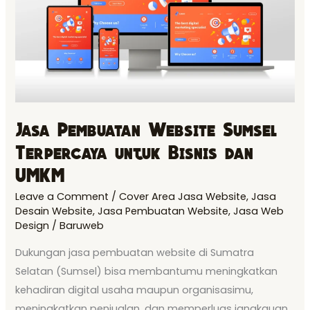
untuk
Bisnis
dan
UMKM
Jasa Pembuatan Website Sumsel
Terpercaya untuk Bisnis dan
UMKM
Leave a Comment
/
Cover Area Jasa Website
,
Jasa
Desain Website
,
Jasa Pembuatan Website
,
Jasa Web
Design
/
Baruweb
Dukungan jasa pembuatan website di Sumatra
Selatan (Sumsel) bisa membantumu meningkatkan
kehadiran digital usaha maupun organisasimu,
meningkatkan penjualan, dan memperluas jangkauan