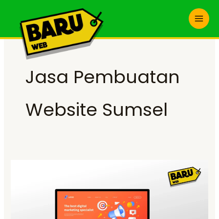
Skip
to
content
Jasa Pembuatan
Website Sumsel
Jasa
Pembuatan
Website
Sumsel
Terpercaya