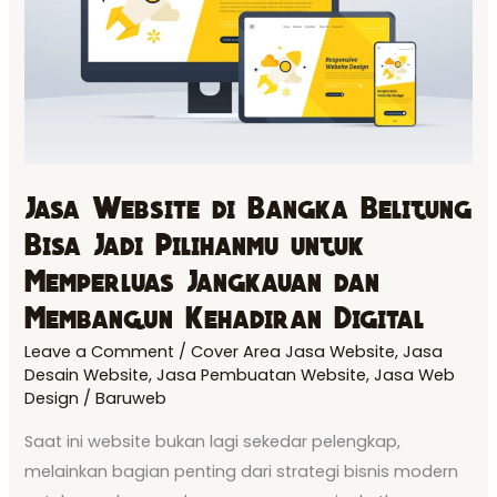
Bisa
Jadi
Pilihanmu
untuk
Memperluas
Jangkauan
Jasa Website di Bangka Belitung
dan
Bisa Jadi Pilihanmu untuk
Membangun
Kehadiran
Memperluas Jangkauan dan
Digital
Membangun Kehadiran Digital
Leave a Comment
/
Cover Area Jasa Website
,
Jasa
Desain Website
,
Jasa Pembuatan Website
,
Jasa Web
Design
/
Baruweb
Saat ini website bukan lagi sekedar pelengkap,
melainkan bagian penting dari strategi bisnis modern