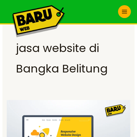
Skip
to
content
jasa website di
Bangka Belitung
Jasa
Website
di
Bangka
Belitung