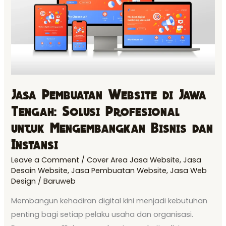
Tengah:
Solusi
Profesional
untuk
Mengembangkan
Bisnis
Jasa Pembuatan Website di Jawa
dan
Tengah: Solusi Profesional
Instansi
untuk Mengembangkan Bisnis dan
Instansi
Leave a Comment
/
Cover Area Jasa Website
,
Jasa
Desain Website
,
Jasa Pembuatan Website
,
Jasa Web
Design
/
Baruweb
Membangun kehadiran digital kini menjadi kebutuhan
penting bagi setiap pelaku usaha dan organisasi.