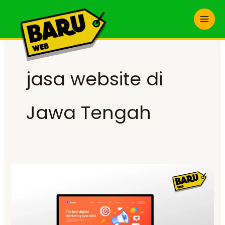
Skip
to
content
jasa website di
Jawa Tengah
Jasa
Pembuatan
Website
di
Jawa