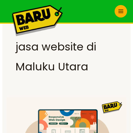
Skip
to
content
jasa website di
Maluku Utara
Jasa
Website
Maluku
Utara:
Solusi