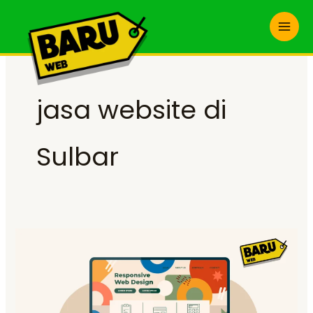
Skip
to
content
jasa website di
Sulbar
Jasa
Website
di
Sulawesi
Barat