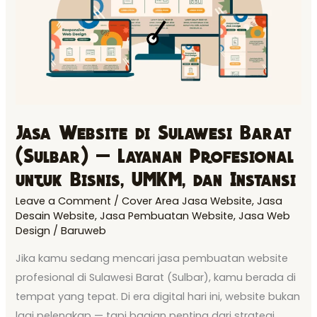
(Sulbar)
—
Layanan
Profesional
untuk
Bisnis,
Jasa Website di Sulawesi Barat
UMKM,
(Sulbar) — Layanan Profesional
dan
Instansi
untuk Bisnis, UMKM, dan Instansi
Leave a Comment
/
Cover Area Jasa Website
,
Jasa
Desain Website
,
Jasa Pembuatan Website
,
Jasa Web
Design
/
Baruweb
Jika kamu sedang mencari jasa pembuatan website
profesional di Sulawesi Barat (Sulbar), kamu berada di
tempat yang tepat. Di era digital hari ini, website bukan
lagi pelengkap — tapi bagian penting dari strategi