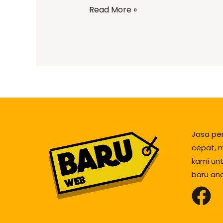
Read More »
Jasa pe
cepat, m
kami un
baru an