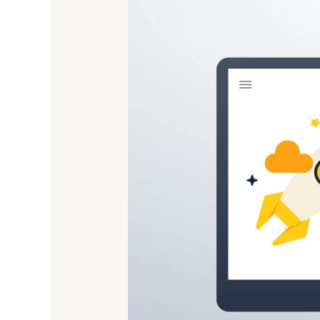
Pembuatan
Website
di
Kalimantan
Timur:
Solusi
Digital
untuk
Mengembangkan
Bisnis
dan
Instansi