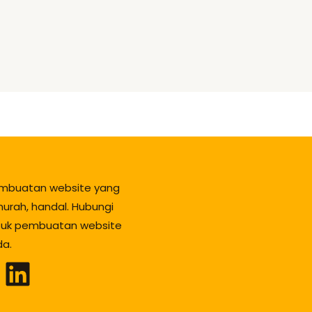
mbuatan website yang
urah, handal. Hubungi
tuk pembuatan website
da.