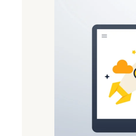
Website
Nusa
Tenggara
Barat
(NTB)
Profesional,
Cepat,
SEO-
Friendly