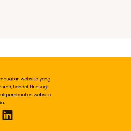
mbuatan website yang
urah, handal. Hubungi
tuk pembuatan website
da.