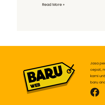
Read More »
Jasa pe
cepat, m
kami un
baru an