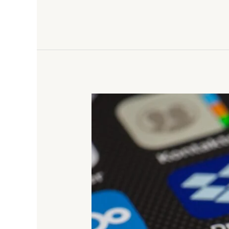
Tingkatkan
Penjualan
dan
Jangkauan
Digital,
Ini
Panduan
Praktis
Integrasi