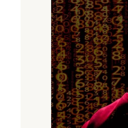
Serangan
Siber
Menanti,
Begini
Buat
Website
Usaha
Anda
Aman
Tanpa
Ongkos
Besar