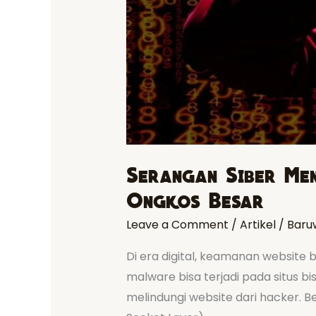
Serangan Siber Men
Ongkos Besar
Leave a Comment
/
Artikel
/
Baru
Di era digital, keamanan website b
malware bisa terjadi pada situs bi
melindungi website dari hacker. B