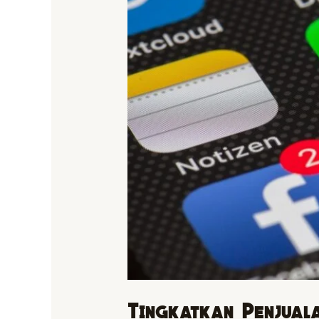
Website
dengan
Marketplace
dan
Media
Sosial
Tingkatkan Penjuala