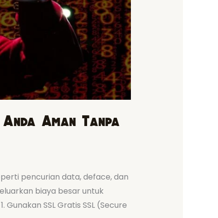
a Anda Aman Tanpa
eperti pencurian data, deface, dan
geluarkan biaya besar untuk
1. Gunakan SSL Gratis SSL (Secure