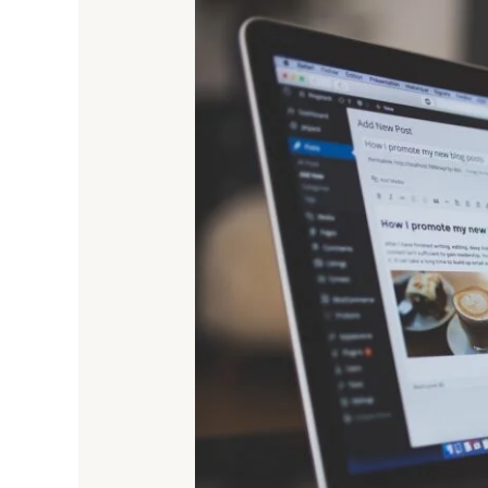
Lengkap
Isi
Website
Kreatif
untuk
UMKM
+
Tips
Cuan
Maksimal